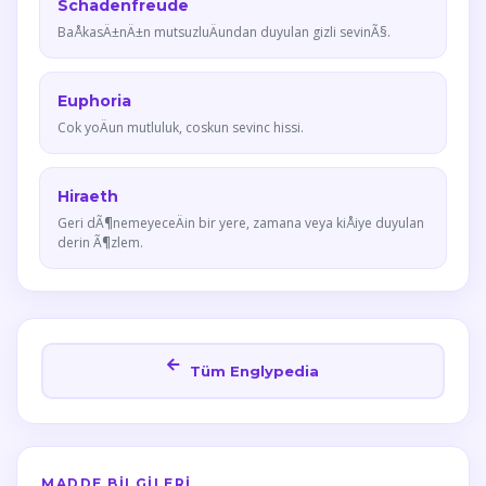
Schadenfreude
BaÅkasÄ±nÄ±n mutsuzluÄundan duyulan gizli sevinÃ§.
Euphoria
Cok yoÄun mutluluk, coskun sevinc hissi.
Hiraeth
Geri dÃ¶nemeyeceÄin bir yere, zamana veya kiÅiye duyulan
derin Ã¶zlem.
Tüm Englypedia
MADDE BILGILERI