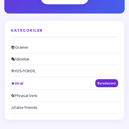
KATEGORILER
📚
Gramer
🎭
İdiomlar
🎯
YDS/YÖKDİL
🔥
Viral
Buradasınız
🔄
Phrasal Verb
⚠️
False Friends