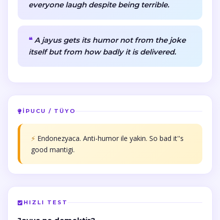
everyone laugh despite being terrible.
A jayus gets its humor not from the joke
itself but from how badly it is delivered.
İPUCU / TÜYO
⚡
Endonezyaca. Anti-humor ile yakin. So bad it''s
good mantigi.
HIZLI TEST