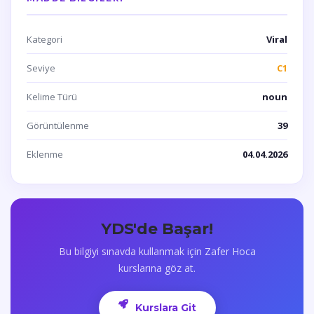
Kategori
Viral
Seviye
C1
Kelime Türü
noun
Görüntülenme
39
Eklenme
04.04.2026
YDS'de Başar!
Bu bilgiyi sınavda kullanmak için Zafer Hoca
kurslarına göz at.
Kurslara Git