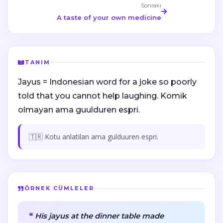
Sonraki
A taste of your own medicine
TANIM
Jayus = Indonesian word for a joke so poorly
told that you cannot help laughing. Komik
olmayan ama guulduren espri.
🇹🇷 Kotu anlatilan ama gulduuren espri.
ÖRNEK CÜMLELER
His jayus at the dinner table made