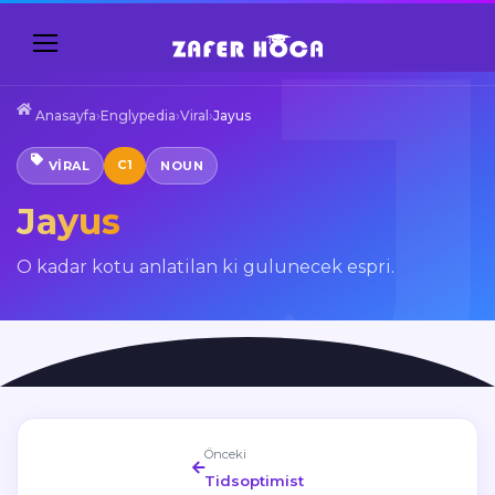
Anasayfa
›
Englypedia
›
Viral
›
Jayus
C1
VIRAL
NOUN
Jayus
O kadar kotu anlatilan ki gulunecek espri.
Önceki
Tidsoptimist