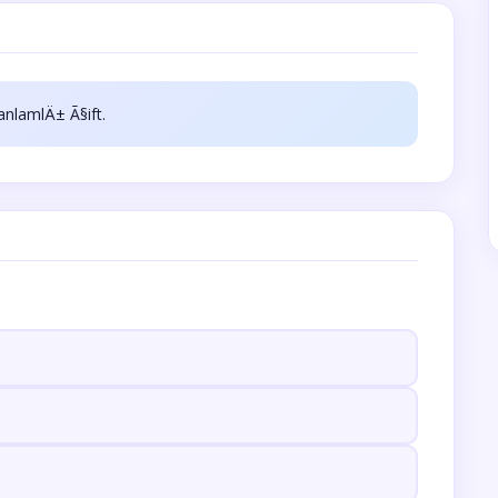
anlamlÄ± Ã§ift.