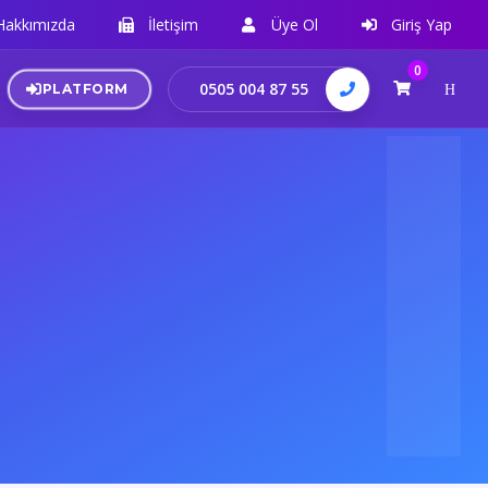
Hakkımızda
İletişim
Üye Ol
Giriş Yap
0
0505 004 87 55
PLATFORM