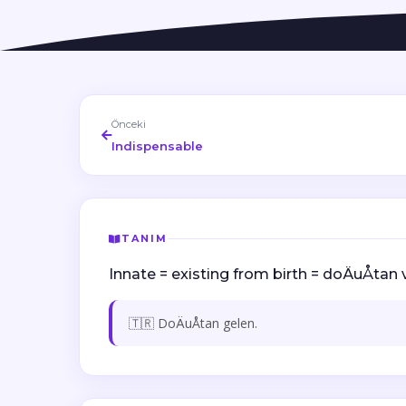
Önceki
Indispensable
TANIM
Innate = existing from birth = doÄuÅtan va
🇹🇷 DoÄuÅtan gelen.