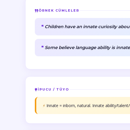
ÖRNEK CÜMLELER
Children have an innate curiosity abou
Some believe language ability is innate
İPUCU / TÜYO
⚡
Innate = inborn, natural. Innate ability/tal