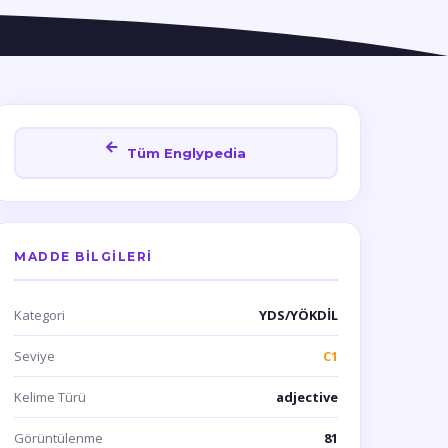
Tüm Englypedia
MADDE BILGILERI
Kategori
YDS/YÖKDİL
Seviye
C1
Kelime Türü
adjective
Görüntülenme
81