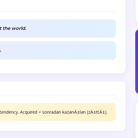
t the world.
.
ent/tendency. Acquired = sonradan kazanÄ±lan (zÄ±ttÄ±).