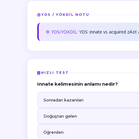
YDS / YÖKDİL NOTU
🎯 YDS/YÖKDİL:
YDS: innate vs acquired zÄ±t 
HIZLI TEST
Innate kelimesinin anlamı nedir?
Sonradan kazanılan
Doğuştan gelen
Öğrenilen