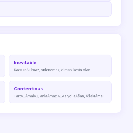
Inevitable
KacÄ±nÄ±lmaz, onlenemez, olmasi kesin olan.
Contentious
TartÄ±ÅmalÄ±, anlaÅmazlÄ±Äa yol aÃ§an, Ã§ekiÅmeli.