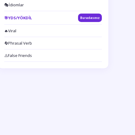
🎭
İdiomlar
🎯
YDS/YÖKDİL
Buradasınız
🔥
Viral
🔄
Phrasal Verb
⚠️
False Friends