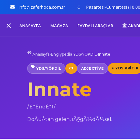
info@zaferhoca.com.tr
Pazartesi-Cumartesi (10.00
ANASAYFA
MAĞAZA
FAYDALI ARAÇLAR
AKAD
Anasayfa
›
Englypedia
›
YDS/YÖKDİL
›
Innate
C1
⭐ YDS KRITIK
YDS/YÖKDİL
ADJECTIVE
Innate
/ÉªËneÉªt/
DoÄuÅtan gelen, iÃ§gÃ¼dÃ¼sel.