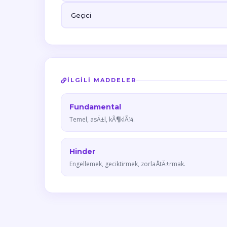
Geçici
İLGILI MADDELER
Fundamental
Temel, asÄ±l, kÃ¶klÃ¼.
Hinder
Engellemek, geciktirmek, zorlaÅtÄ±rmak.