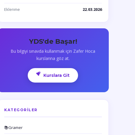
Eklenme
22.03.2026
YDS'de Başar!
Bu bilgiyi sınavda kullanmak için Zafer Hoca
kurslarına göz at.
Kurslara Git
KATEGORILER
📚
Gramer