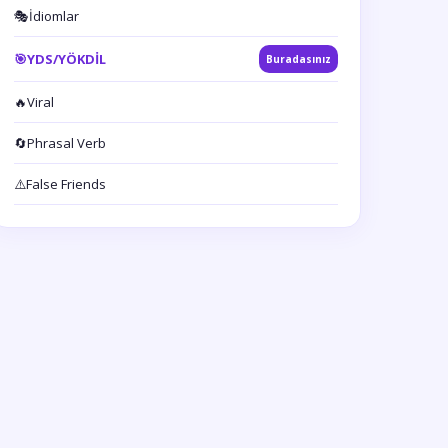
🎭
İdiomlar
🎯
YDS/YÖKDİL
Buradasınız
🔥
Viral
🔄
Phrasal Verb
⚠️
False Friends