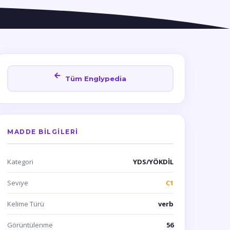
Tüm Englypedia
MADDE BILGILERI
Kategori
YDS/YÖKDİL
Seviye
C1
Kelime Türü
verb
Görüntülenme
56