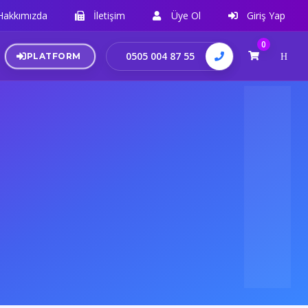
Hakkımızda
İletişim
Üye Ol
Giriş Yap
0
0505 004 87 55
PLATFORM