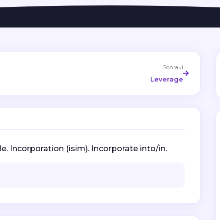
Sonraki
Leverage
e. Incorporation (isim). Incorporate into/in.