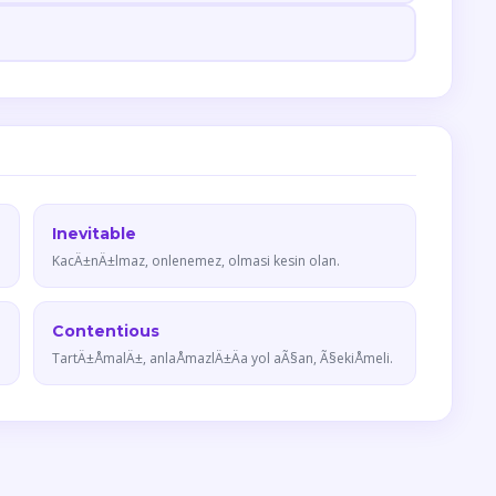
Inevitable
KacÄ±nÄ±lmaz, onlenemez, olmasi kesin olan.
Contentious
TartÄ±ÅmalÄ±, anlaÅmazlÄ±Äa yol aÃ§an, Ã§ekiÅmeli.