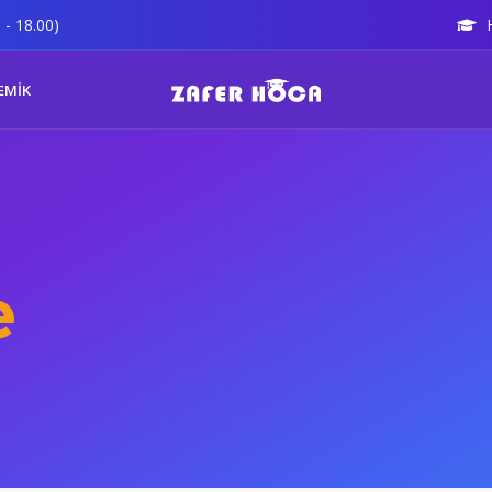
 - 18.00)
EMİK
e