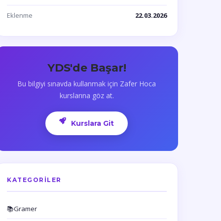
Eklenme
22.03.2026
YDS'de Başar!
Bu bilgiyi sınavda kullanmak için Zafer Hoca
kurslarına göz at.
Kurslara Git
KATEGORILER
📚
Gramer