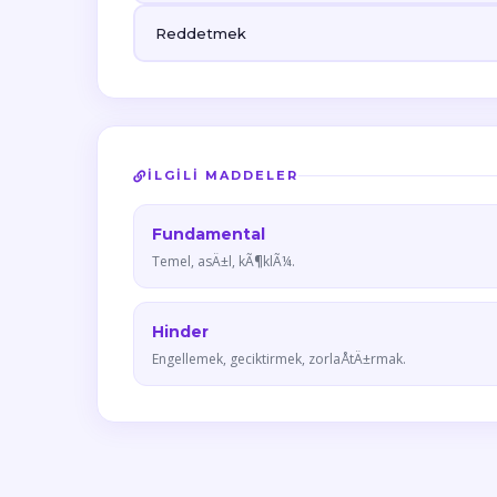
Reddetmek
İLGILI MADDELER
Fundamental
Temel, asÄ±l, kÃ¶klÃ¼.
Hinder
Engellemek, geciktirmek, zorlaÅtÄ±rmak.