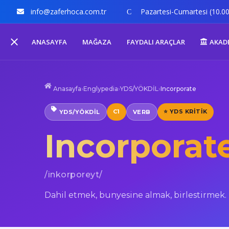
info@zaferhoca.com.tr
Pazartesi-Cumartesi (10.00
ANASAYFA
MAĞAZA
FAYDALI ARAÇLAR
AKAD
Anasayfa
›
Englypedia
›
YDS/YÖKDİL
›
Incorporate
C1
⭐ YDS KRITIK
YDS/YÖKDİL
VERB
Incorporat
/inkorporeyt/
Dahil etmek, bunyesine almak, birlestirmek.