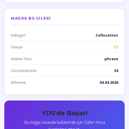
MADDE BILGILERI
Kategori
Collocation
Seviye
C1
Kelime Türü
phrase
Görüntülenme
34
Eklenme
04.04.2026
YDS'de Başar!
Bu bilgiyi sınavda kullanmak için Zafer Hoca