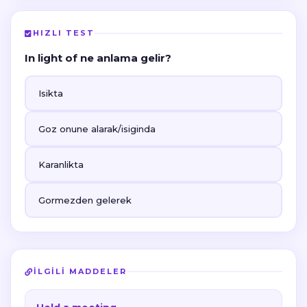
HIZLI TEST
In light of ne anlama gelir?
Isikta
Goz onune alarak/isiginda
Karanlikta
Gormezden gelerek
İLGILI MADDELER