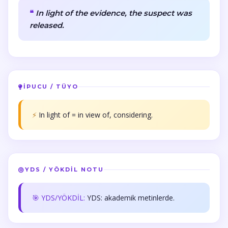
In light of the evidence, the suspect was
released.
İPUCU / TÜYO
⚡
In light of = in view of, considering.
YDS / YÖKDİL NOTU
🎯 YDS/YÖKDİL:
YDS: akademik metinlerde.