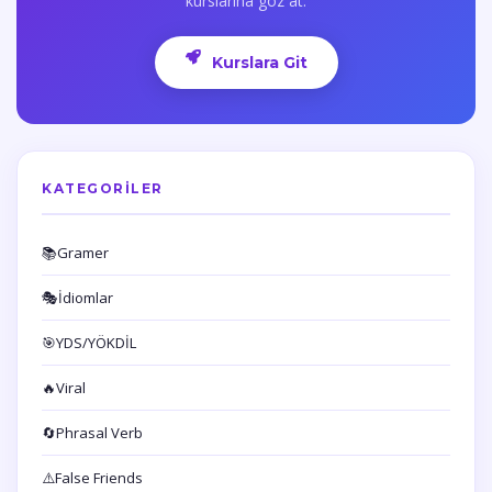
kurslarına göz at.
Kurslara Git
KATEGORILER
📚
Gramer
🎭
İdiomlar
🎯
YDS/YÖKDİL
🔥
Viral
🔄
Phrasal Verb
⚠️
False Friends