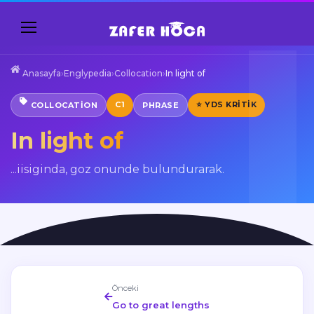
Anasayfa
›
Englypedia
›
Collocation
›
In light of
C1
⭐ YDS KRITIK
COLLOCATION
PHRASE
In light of
...iisiginda, goz onunde bulundurarak.
Önceki
Go to great lengths