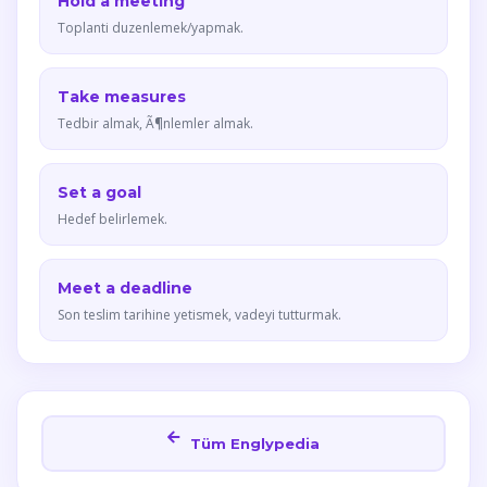
Hold a meeting
Toplanti duzenlemek/yapmak.
Take measures
Tedbir almak, Ã¶nlemler almak.
Set a goal
Hedef belirlemek.
Meet a deadline
Son teslim tarihine yetismek, vadeyi tutturmak.
Tüm Englypedia