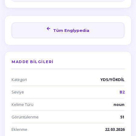
Tüm Englypedia
MADDE BILGILERI
Kategori
YDS/YÖKDİL
Seviye
B2
Kelime Türü
noun
Görüntülenme
51
Eklenme
22.03.2026