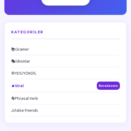
KATEGORILER
📚
Gramer
🎭
İdiomlar
🎯
YDS/YÖKDİL
🔥
Viral
Buradasınız
🔄
Phrasal Verb
⚠️
False Friends