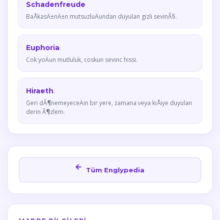
Schadenfreude
BaÅkasÄ±nÄ±n mutsuzluÄundan duyulan gizli sevinÃ§.
Euphoria
Cok yoÄun mutluluk, coskun sevinc hissi.
Hiraeth
Geri dÃ¶nemeyeceÄin bir yere, zamana veya kiÅiye duyulan
derin Ã¶zlem.
Tüm Englypedia