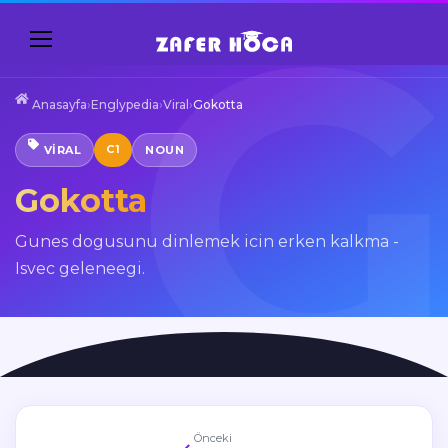
Anasayfa
›
Englypedia
›
Viral
›
Gokotta
C1
VIRAL
NOUN
Gokotta
Gunes dogusunu dinlemek icin erken kalkma -
Isvec geleneegi.
Önceki