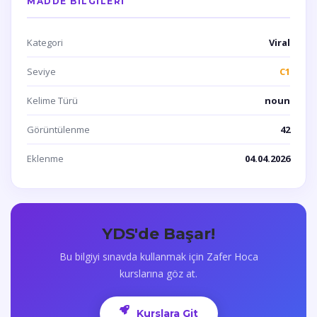
MADDE BILGILERI
Kategori
Viral
Seviye
C1
Kelime Türü
noun
Görüntülenme
42
Eklenme
04.04.2026
YDS'de Başar!
Bu bilgiyi sınavda kullanmak için Zafer Hoca
kurslarına göz at.
Kurslara Git