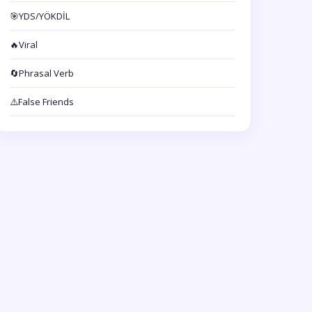
🎯
YDS/YÖKDİL
🔥
Viral
🔄
Phrasal Verb
⚠️
False Friends