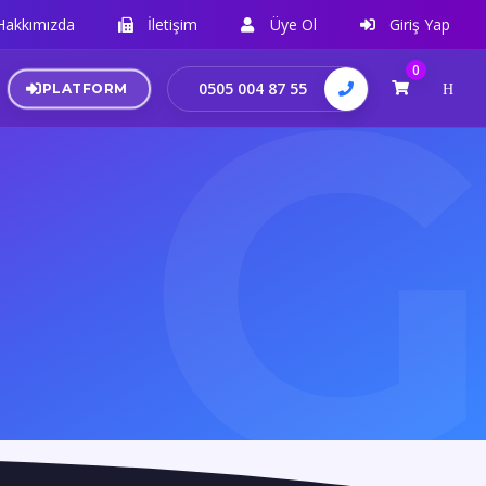
Hakkımızda
İletişim
Üye Ol
Giriş Yap
0
0505 004 87 55
PLATFORM