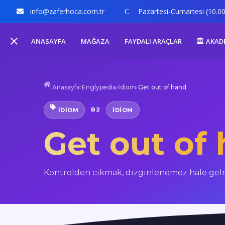
info@zaferhoca.com.tr
Pazartesi-Cumartesi (10.00
ANASAYFA
MAĞAZA
FAYDALI ARAÇLAR
AKAD
Anasayfa
›
Englypedia
›
İdiom
›
Get out of hand
B2
İDIOM
IDIOM
Get out of
Kontrolden cikmak, dizginlenemez hale gel