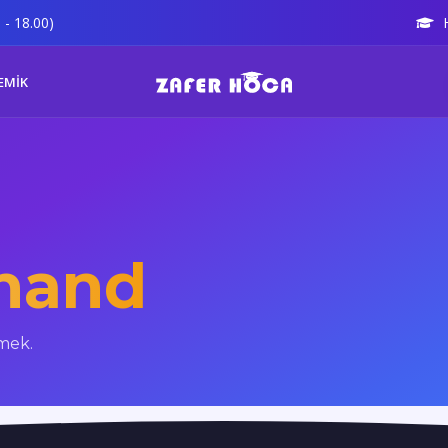
 - 18.00)
EMİK
 hand
mek.