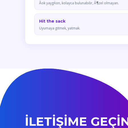
Ãok yaygÄ±n, kolayca bulunabilir, Ã¶zel olmayan.
Hit the sack
Uyumaya gitmek, yatmak.
İLETİŞİME GEÇİ