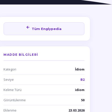
Tüm Englypedia
MADDE BILGILERI
Kategori
İdiom
Seviye
B2
Kelime Türü
idiom
Görüntülenme
50
Eklenme
23.03.2026