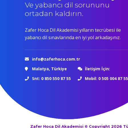
Ve yabancı dil sorununu
ortadan kaldırın.
Zafer Hoca Dil Akademisi yılların tecrübesi ile
yabancı dil sınavlarında en iyi yol arkadaşınız.
info@zaferhoca.com.tr
Malatya, Türkiye
İletişim İçin:
Snt: 0 850 550 87 55
Mobil: 0 505 004 87 55
Zafer Hoca Dil Akademisi © Copyright 2026 T