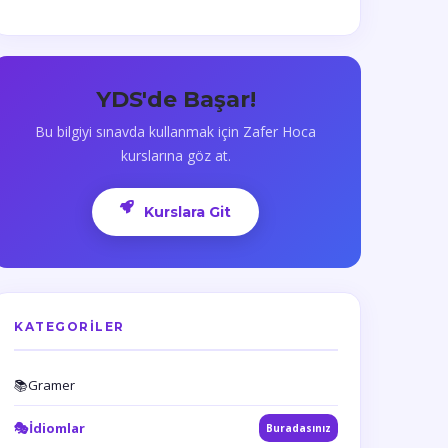
YDS'de Başar!
Bu bilgiyi sınavda kullanmak için Zafer Hoca
kurslarına göz at.
Kurslara Git
KATEGORILER
📚
Gramer
🎭
İdiomlar
Buradasınız