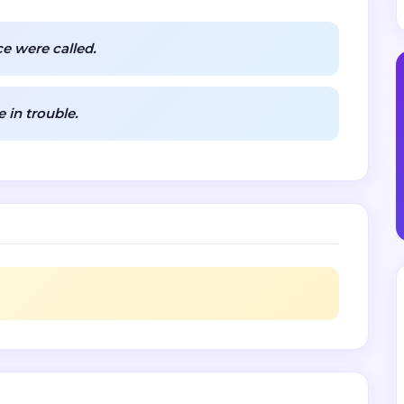
ce were called.
 in trouble.