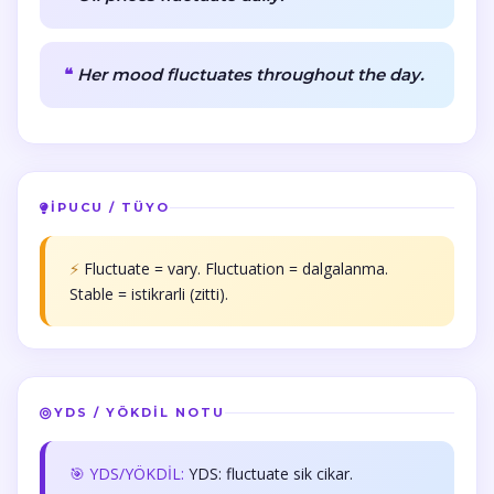
Her mood fluctuates throughout the day.
İPUCU / TÜYO
⚡
Fluctuate = vary. Fluctuation = dalgalanma.
Stable = istikrarli (zitti).
YDS / YÖKDİL NOTU
🎯 YDS/YÖKDİL:
YDS: fluctuate sik cikar.