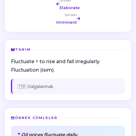
Önceki
Elaborate
Sonraki
Imminent
TANIM
Fluctuate = to rise and fall irregularly.
Fluctuation (isim).
🇹🇷 Dalgalanmak.
ÖRNEK CÜMLELER
Oil prices fluctuate daily.