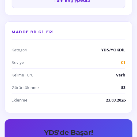
Tüm Englypedia
MADDE BILGILERI
Kategori
YDS/YÖKDİL
Seviye
C1
Kelime Türü
verb
Görüntülenme
53
Eklenme
23.03.2026
YDS'de Başar!