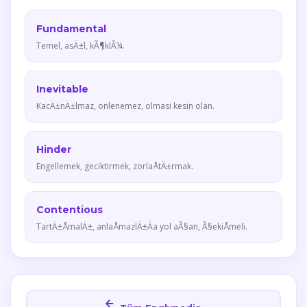
Fundamental
Temel, asÄ±l, kÃ¶klÃ¼.
Inevitable
KacÄ±nÄ±lmaz, onlenemez, olmasi kesin olan.
Hinder
Engellemek, geciktirmek, zorlaÅtÄ±rmak.
Contentious
TartÄ±ÅmalÄ±, anlaÅmazlÄ±Äa yol aÃ§an, Ã§ekiÅmeli.