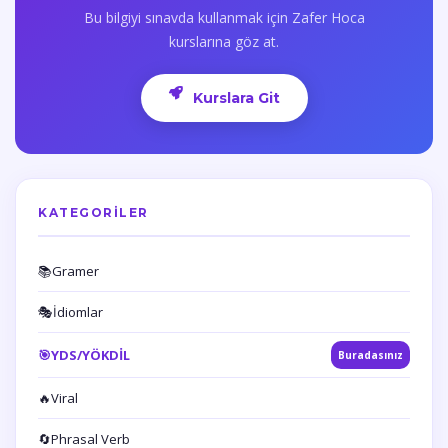
Bu bilgiyi sınavda kullanmak için Zafer Hoca
kurslarına göz at.
Kurslara Git
KATEGORILER
📚
Gramer
🎭
İdiomlar
🎯
YDS/YÖKDİL
Buradasınız
🔥
Viral
🔄
Phrasal Verb