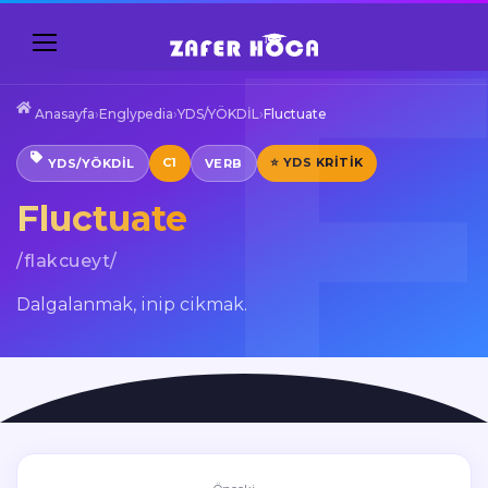
Anasayfa
›
Englypedia
›
YDS/YÖKDİL
›
Fluctuate
C1
⭐ YDS KRITIK
YDS/YÖKDİL
VERB
Fluctuate
/flakcueyt/
Dalgalanmak, inip cikmak.