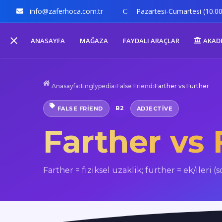
info@zaferhoca.com.tr
Pazartesi-Cumartesi (10.00
ANASAYFA
MAĞAZA
FAYDALI ARAÇLAR
AKAD
Anasayfa
›
Englypedia
›
False Friend
›
Farther vs Further
B2
FALSE FRIEND
ADJECTIVE
Farther vs 
Farther = fiziksel uzaklik; further = ek/ileri (s