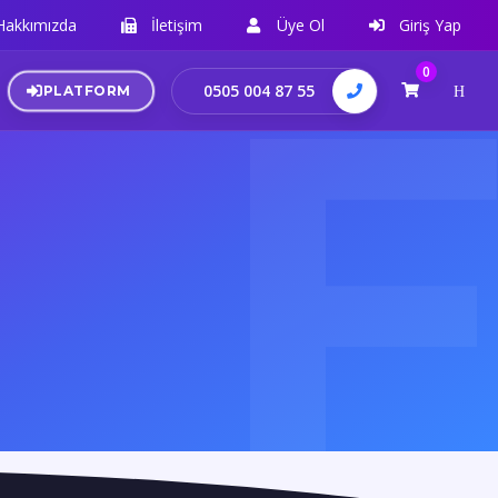
Hakkımızda
İletişim
Üye Ol
Giriş Yap
0
0505 004 87 55
PLATFORM