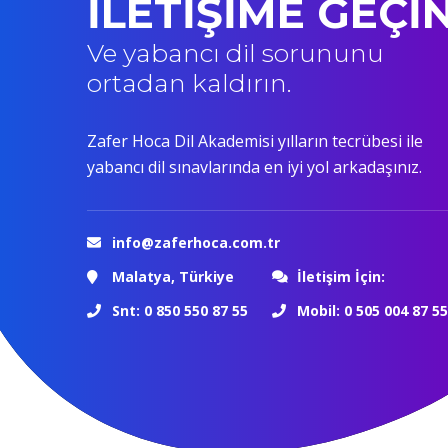
İLETİŞİME GEÇİ
Ve yabancı dil sorununu
ortadan kaldırın.
Zafer Hoca Dil Akademisi yılların tecrübesi ile
yabancı dil sınavlarında en iyi yol arkadaşınız.
info@zaferhoca.com.tr
Malatya, Türkiye
İletişim İçin:
Snt: 0 850 550 87 55
Mobil: 0 505 004 87 55