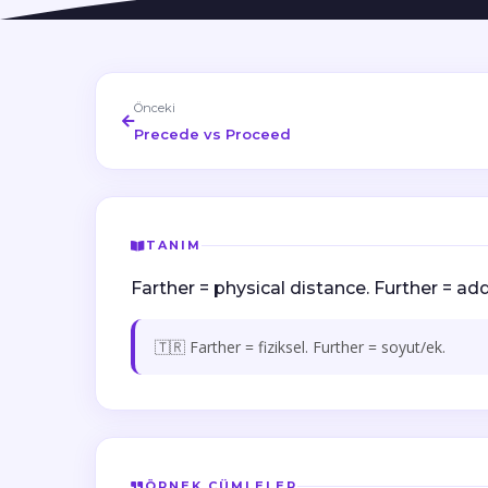
Önceki
Precede vs Proceed
TANIM
Farther = physical distance. Further = add
🇹🇷 Farther = fiziksel. Further = soyut/ek.
ÖRNEK CÜMLELER