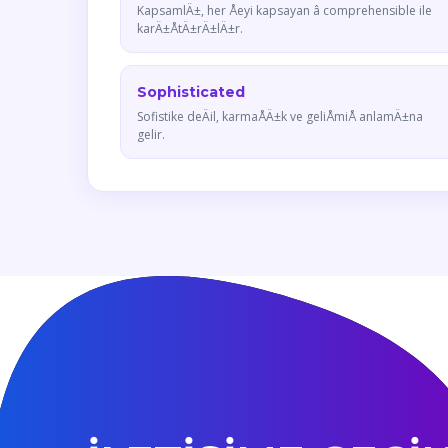
KapsamlÄ±, her Åeyi kapsayan â comprehensible ile
karÄ±ÅtÄ±rÄ±lÄ±r.
Sophisticated
Sofistike deÄil, karmaÅÄ±k ve geliÅmiÅ anlamÄ±na
gelir.