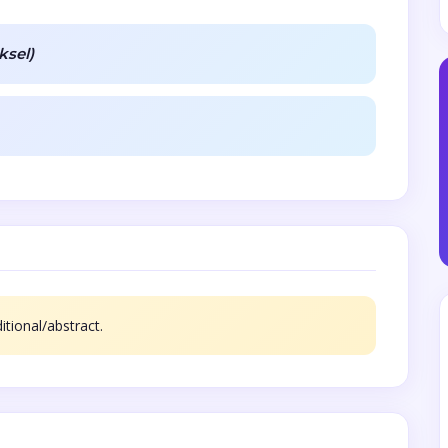
ksel)
itional/abstract.