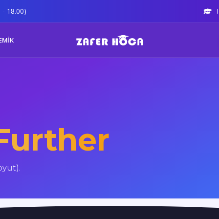
 - 18.00)
EMİK
Further
oyut).