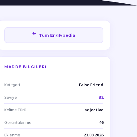
Tüm Englypedia
MADDE BILGILERI
Kategori
False Friend
Seviye
B2
Kelime Türü
adjective
Görüntülenme
46
Eklenme
23.03.2026