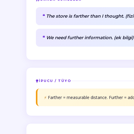
The store is farther than I thought. (fizi
We need further information. (ek bilgi)
İPUCU / TÜYO
⚡
Farther = measurable distance. Further = add