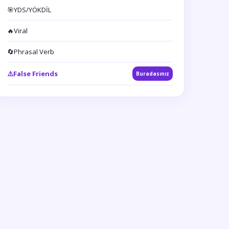
🎯
YDS/YÖKDİL
🔥
Viral
🔄
Phrasal Verb
⚠️
False Friends
Buradasınız