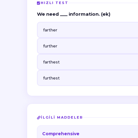
HIZLI TEST
We need ___ information. (ek)
farther
further
farthest
furthest
İLGILI MADDELER
Comprehensive