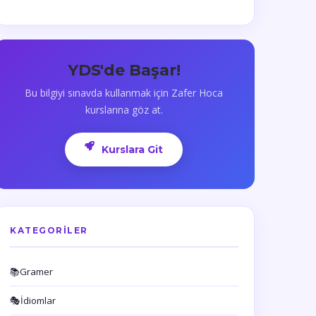
YDS'de Başar!
Bu bilgiyi sınavda kullanmak için Zafer Hoca
kurslarına göz at.
Kurslara Git
KATEGORILER
📚
Gramer
🎭
İdiomlar