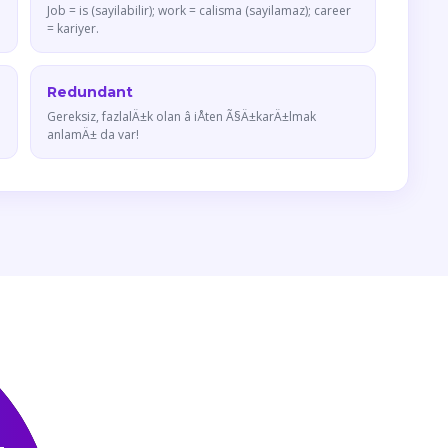
Job = is (sayilabilir); work = calisma (sayilamaz); career
= kariyer.
Redundant
Gereksiz, fazlalÄ±k olan â iÅten Ã§Ä±karÄ±lmak
anlamÄ± da var!