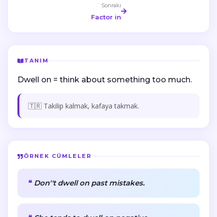
Sonraki
Factor in
TANIM
Dwell on = think about something too much.
🇹🇷 Takilip kalmak, kafaya takmak.
ÖRNEK CÜMLELER
Don''t dwell on past mistakes.