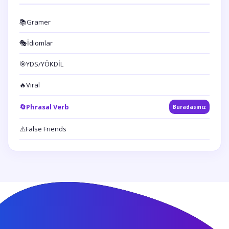
📚
Gramer
🎭
İdiomlar
🎯
YDS/YÖKDİL
🔥
Viral
🔄
Phrasal Verb
Buradasınız
⚠️
False Friends