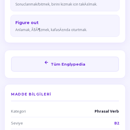
Sonuclanmak/bitmek, birini kizmak icin takÄ±lmak.
Figure out
Anlamak, Ã§Ã¶zmek, kafasÄ±nda oturtmak.
Tüm Englypedia
MADDE BILGILERI
Kategori
Phrasal Verb
Seviye
B2