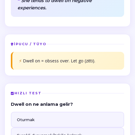
She tends to dwell on negative
experiences.
İPUCU / TÜYO
⚡
Dwell on = obsess over. Let go (zitti).
HIZLI TEST
Dwell on ne anlama gelir?
Oturmak