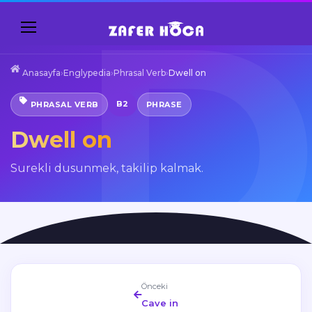
Anasayfa
›
Englypedia
›
Phrasal Verb
›
Dwell on
B2
PHRASAL VERB
PHRASE
Dwell on
Surekli dusunmek, takilip kalmak.
Önceki
Cave in