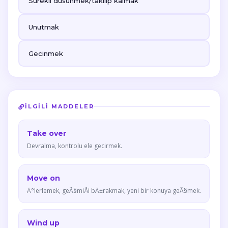
Surekli dusunmek/takilip kalmak
Unutmak
Gecinmek
İLGILI MADDELER
Take over
Devralma, kontrolu ele gecirmek.
Move on
Ä°lerlemek, geÃ§miÅi bÄ±rakmak, yeni bir konuya geÃ§mek.
Wind up