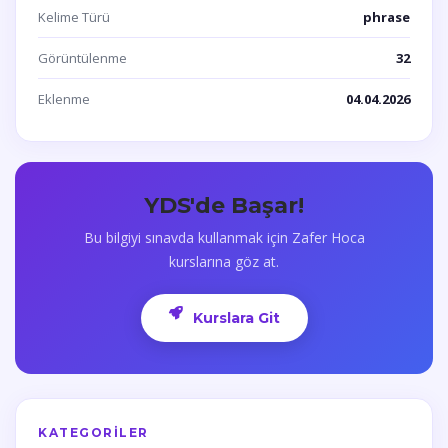
Kelime Türü
phrase
Görüntülenme
32
Eklenme
04.04.2026
YDS'de Başar!
Bu bilgiyi sınavda kullanmak için Zafer Hoca
kurslarına göz at.
Kurslara Git
KATEGORILER