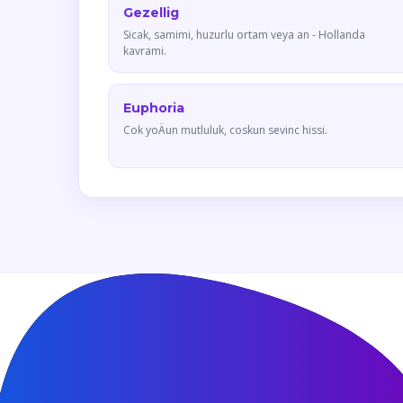
Gezellig
Sicak, samimi, huzurlu ortam veya an - Hollanda
kavrami.
Euphoria
Cok yoÄun mutluluk, coskun sevinc hissi.