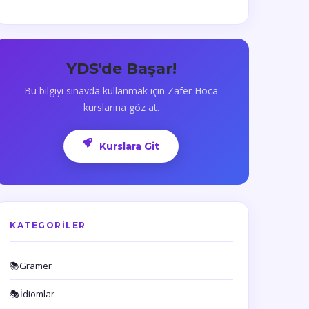
YDS'de Başar!
Bu bilgiyi sınavda kullanmak için Zafer Hoca
kurslarına göz at.
Kurslara Git
KATEGORILER
📚
Gramer
🎭
İdiomlar