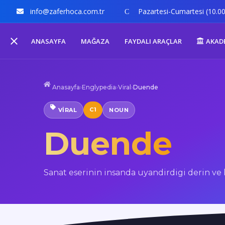
info@zaferhoca.com.tr
Pazartesi-Cumartesi (10.00
ANASAYFA
MAĞAZA
FAYDALI ARAÇLAR
AKAD
Anasayfa
›
Englypedia
›
Viral
›
Duende
C1
VIRAL
NOUN
Duende
Sanat eserinin insanda uyandirdigi derin ve