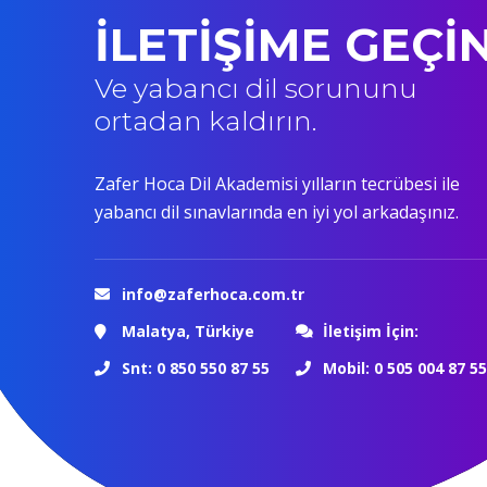
İLETİŞİME GEÇİ
Ve yabancı dil sorununu
ortadan kaldırın.
Zafer Hoca Dil Akademisi yılların tecrübesi ile
yabancı dil sınavlarında en iyi yol arkadaşınız.
info@zaferhoca.com.tr
Malatya, Türkiye
İletişim İçin:
Snt: 0 850 550 87 55
Mobil: 0 505 004 87 55