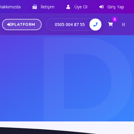
Hakkımızda
İletişim
Üye Ol
Giriş Yap
0
0505 004 87 55
PLATFORM