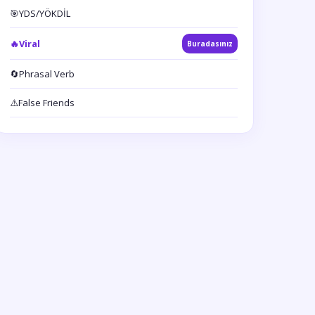
🎯
YDS/YÖKDİL
🔥
Viral
Buradasınız
🔄
Phrasal Verb
⚠️
False Friends