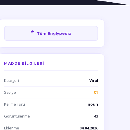
Tüm Englypedia
MADDE BILGILERI
Kategori
Viral
Seviye
C1
Kelime Türü
noun
Görüntülenme
43
Eklenme
04.04.2026