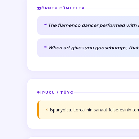
ÖRNEK CÜMLELER
The flamenco dancer performed with i
When art gives you goosebumps, that 
İPUCU / TÜYO
⚡
Ispanyolca. Lorca''nin sanaat felsefesinin tem