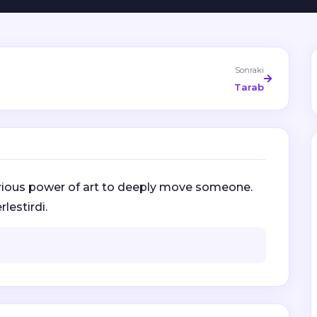
Sonraki
Tarab
rious power of art to deeply move someone.
lestirdi.