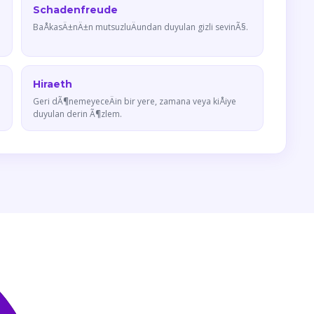
Schadenfreude
BaÅkasÄ±nÄ±n mutsuzluÄundan duyulan gizli sevinÃ§.
Hiraeth
Geri dÃ¶nemeyeceÄin bir yere, zamana veya kiÅiye
duyulan derin Ã¶zlem.