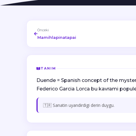
Önceki
Mamihlapinatapai
TANIM
Duende = Spanish concept of the myste
Federico Garcia Lorca bu kavrami populer
🇹🇷 Sanatin uyandirdigi derin duygu.