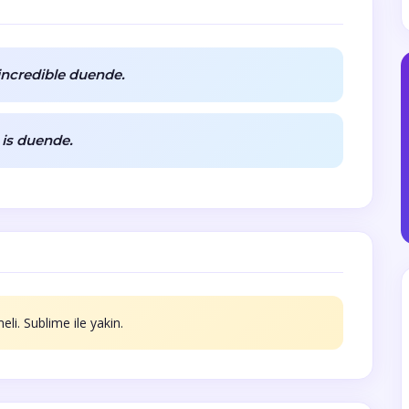
ncredible duende.
is duende.
eli. Sublime ile yakin.