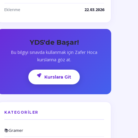
Eklenme
22.03.2026
YDS'de Başar!
Bu bilgiyi sınavda kullanmak için Zafer Hoca
kurslarına göz at.
Kurslara Git
KATEGORILER
📚
Gramer