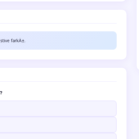
tive farkÄ±.
?