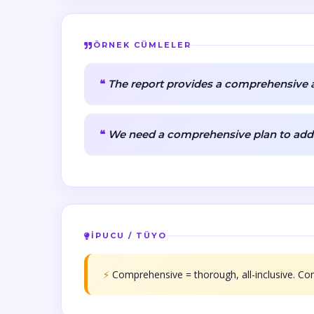
ÖRNEK CÜMLELER
The report provides a comprehensive a
We need a comprehensive plan to addr
İPUCU / TÜYO
⚡
Comprehensive = thorough, all-inclusive. C