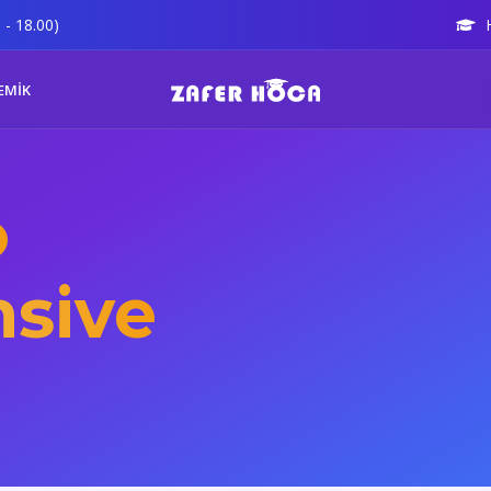
 - 18.00)
EMİK
sive