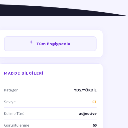
Tüm Englypedia
MADDE BILGILERI
Kategori
YDS/YÖKDİL
Seviye
C1
Kelime Türü
adjective
Görüntülenme
60