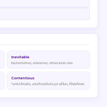
Inevitable
KacÄ±nÄ±lmaz, onlenemez, olmasi kesin olan.
Contentious
TartÄ±ÅmalÄ±, anlaÅmazlÄ±Äa yol aÃ§an, Ã§ekiÅmeli.