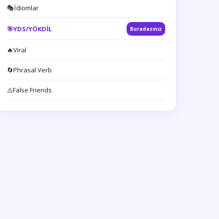
🎭
İdiomlar
🎯
YDS/YÖKDİL
Buradasınız
🔥
Viral
🔄
Phrasal Verb
⚠️
False Friends