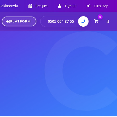
Hakkımızda
İletişim
Üye Ol
Giriş Yap
0
0505 004 87 55
PLATFORM