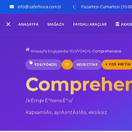
info@zaferhoca.com.tr
Pazartesi-Cumartesi (10.00
ANASAYFA
MAĞAZA
FAYDALI ARAÇLAR
AKAD
Anasayfa
›
Englypedia
›
YDS/YÖKDİL
›
Comprehensive
C1
⭐ YDS KRITIK
YDS/YÖKDİL
ADJECTIVE
Comprehen
/kÉmprÉªhensÉªv/
KapsamlÄ±, ayrÄ±ntÄ±lÄ±, eksiksiz.