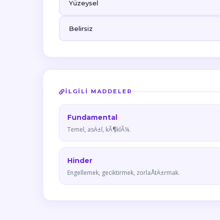
Yüzeysel
Belirsiz
İLGILI MADDELER
Fundamental
Temel, asÄ±l, kÃ¶klÃ¼.
Hinder
Engellemek, geciktirmek, zorlaÅtÄ±rmak.