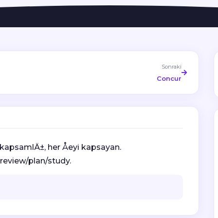
Sonraki
Concur
 kapsamlÄ±, her Åeyi kapsayan.
review/plan/study.