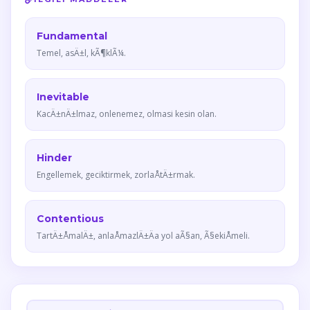
Fundamental
Temel, asÄ±l, kÃ¶klÃ¼.
Inevitable
KacÄ±nÄ±lmaz, onlenemez, olmasi kesin olan.
Hinder
Engellemek, geciktirmek, zorlaÅtÄ±rmak.
Contentious
TartÄ±ÅmalÄ±, anlaÅmazlÄ±Äa yol aÃ§an, Ã§ekiÅmeli.