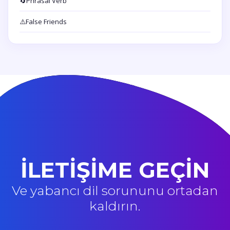
🔄
Phrasal Verb
⚠️
False Friends
İLETİŞİME GEÇİN
Ve yabancı dil sorununu ortadan
kaldırın.