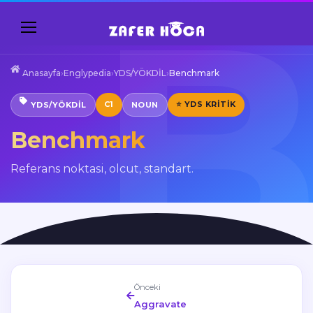
Anasayfa
›
Englypedia
›
YDS/YÖKDİL
›
Benchmark
C1
⭐ YDS KRITIK
YDS/YÖKDİL
NOUN
Benchmark
Referans noktasi, olcut, standart.
Önceki
Aggravate