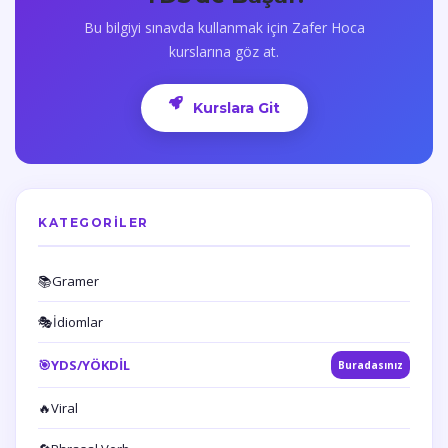
Bu bilgiyi sınavda kullanmak için Zafer Hoca
kurslarına göz at.
Kurslara Git
KATEGORILER
📚
Gramer
🎭
İdiomlar
🎯
YDS/YÖKDİL
Buradasınız
🔥
Viral