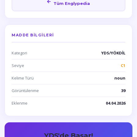
Tüm Englypedia
MADDE BILGILERI
Kategori
YDS/YÖKDİL
Seviye
C1
Kelime Türü
noun
Görüntülenme
39
Eklenme
04.04.2026
YDS'de Başar!