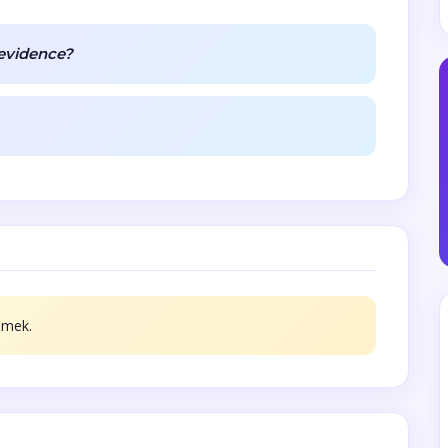
evidence?
emek.