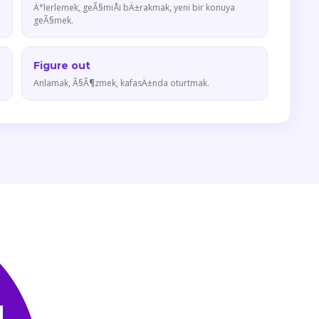
Ä°lerlemek, geÃ§miÅi bÄ±rakmak, yeni bir konuya
geÃ§mek.
Figure out
Anlamak, Ã§Ã¶zmek, kafasÄ±nda oturtmak.
N