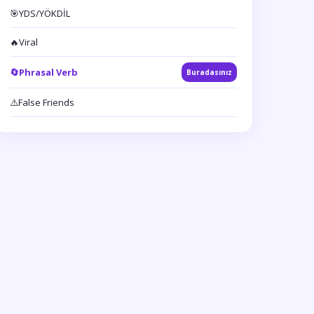
🎯
YDS/YÖKDİL
🔥
Viral
🔄
Phrasal Verb
Buradasınız
⚠️
False Friends