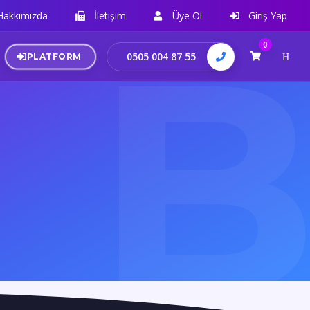
Hakkımızda
İletişim
Üye Ol
Giriş Yap
0
0505 004 87 55
PLATFORM