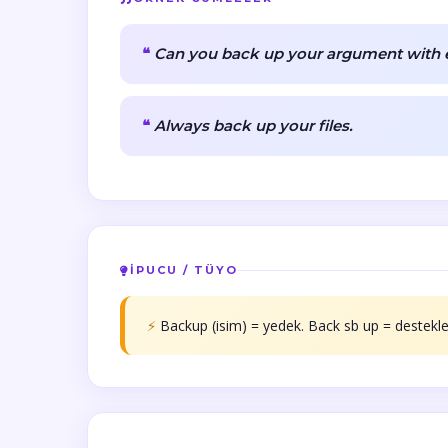
Can you back up your argument with 
Always back up your files.
İPUCU / TÜYO
⚡
Backup (isim) = yedek. Back sb up = destekl