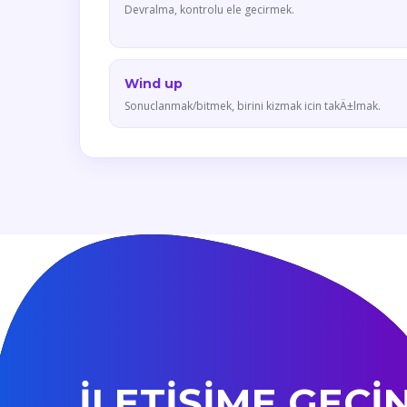
Devralma, kontrolu ele gecirmek.
Wind up
Sonuclanmak/bitmek, birini kizmak icin takÄ±lmak.
İLETİŞİME GEÇİ