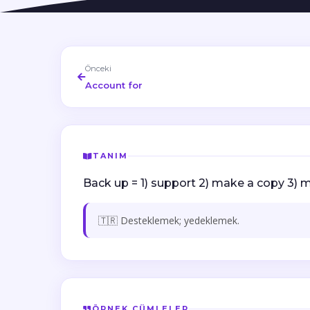
Önceki
Account for
TANIM
Back up = 1) support 2) make a copy 3)
🇹🇷 Desteklemek; yedeklemek.
ÖRNEK CÜMLELER