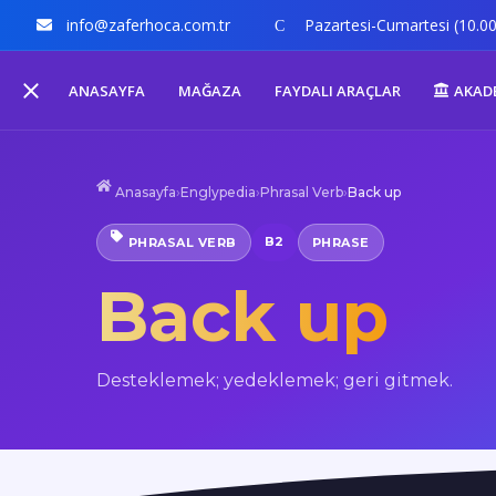
info@zaferhoca.com.tr
Pazartesi-Cumartesi (10.00
ANASAYFA
MAĞAZA
FAYDALI ARAÇLAR
AKAD
Anasayfa
›
Englypedia
›
Phrasal Verb
›
Back up
B2
PHRASAL VERB
PHRASE
Back up
Desteklemek; yedeklemek; geri gitmek.