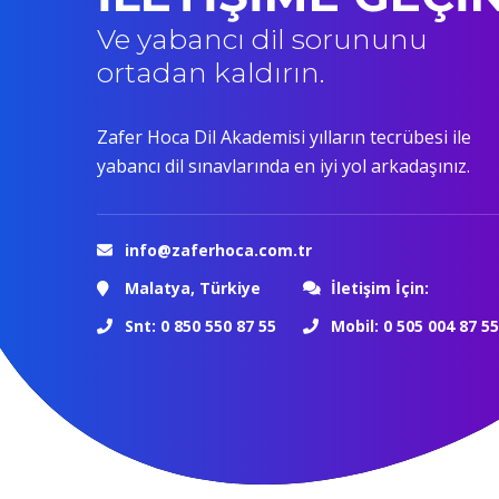
Ve yabancı dil sorununu
ortadan kaldırın.
Zafer Hoca Dil Akademisi yılların tecrübesi ile
yabancı dil sınavlarında en iyi yol arkadaşınız.
info@zaferhoca.com.tr
Malatya, Türkiye
İletişim İçin:
Snt: 0 850 550 87 55
Mobil: 0 505 004 87 55