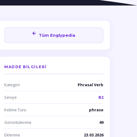
Tüm Englypedia
MADDE BILGILERI
Kategori
Phrasal Verb
Seviye
B2
Kelime Türü
phrase
Görüntülenme
49
Eklenme
23.03.2026