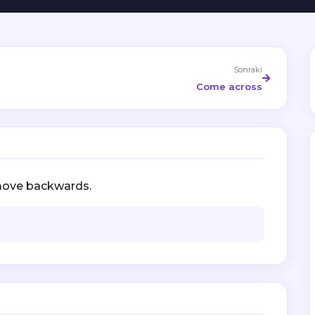
Sonraki
Come across
 move backwards.