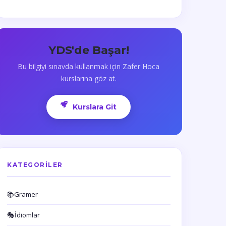
YDS'de Başar!
Bu bilgiyi sınavda kullanmak için Zafer Hoca
kurslarına göz at.
Kurslara Git
KATEGORILER
📚
Gramer
🎭
İdiomlar