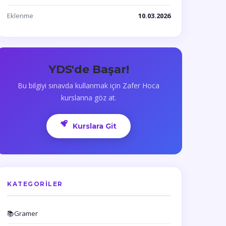
Eklenme
10.03.2026
YDS'de Başar!
Bu bilgiyi sınavda kullanmak için Zafer Hoca
kurslarına göz at.
Kurslara Git
KATEGORILER
📚
Gramer