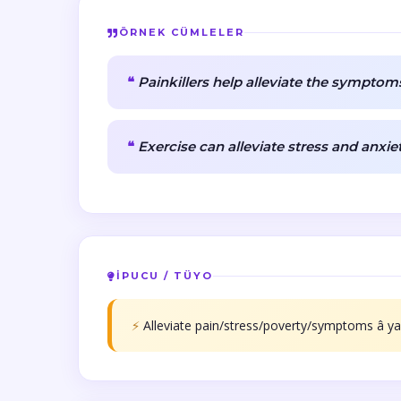
ÖRNEK CÜMLELER
Painkillers help alleviate the symptom
Exercise can alleviate stress and anxiet
İPUCU / TÜYO
⚡
Alleviate pain/stress/poverty/symptoms â ya