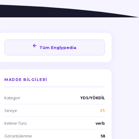
Tüm Englypedia
MADDE BILGILERI
Kategori
YDS/YÖKDİL
Seviye
C1
Kelime Türü
verb
Görüntülenme
58