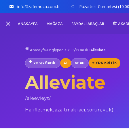
info@zaferhoca.com.tr
Pazartesi-Cumartesi (10.00
ANASAYFA
MAĞAZA
FAYDALI ARAÇLAR
AKAD
Anasayfa
›
Englypedia
›
YDS/YÖKDİL
›
Alleviate
C1
⭐ YDS KRITIK
YDS/YÖKDİL
VERB
Alleviate
/aleevieyt/
Hafifletmek, azaltmak (aci, sorun, yuk).