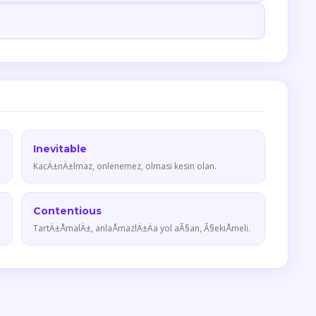
Inevitable
KacÄ±nÄ±lmaz, onlenemez, olmasi kesin olan.
Contentious
TartÄ±ÅmalÄ±, anlaÅmazlÄ±Äa yol aÃ§an, Ã§ekiÅmeli.