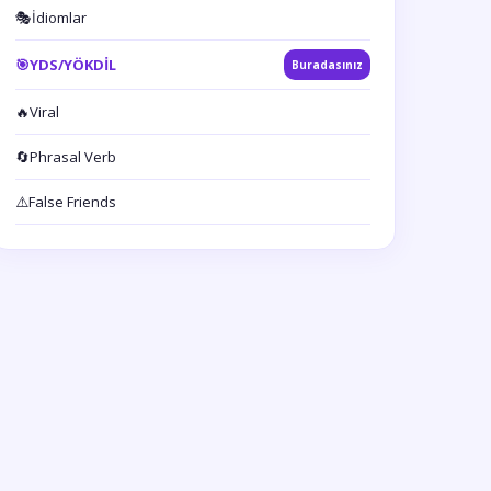
🎭
İdiomlar
🎯
YDS/YÖKDİL
Buradasınız
🔥
Viral
🔄
Phrasal Verb
⚠️
False Friends