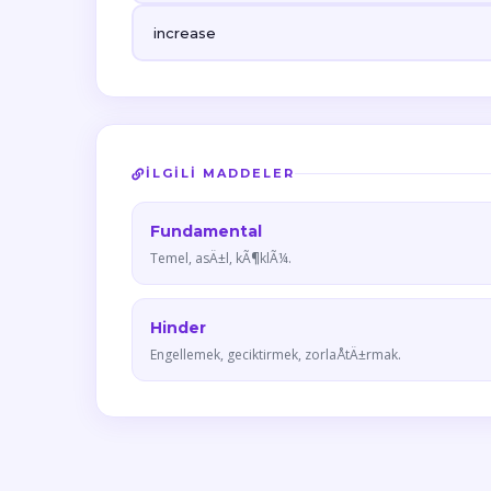
increase
İLGILI MADDELER
Fundamental
Temel, asÄ±l, kÃ¶klÃ¼.
Hinder
Engellemek, geciktirmek, zorlaÅtÄ±rmak.