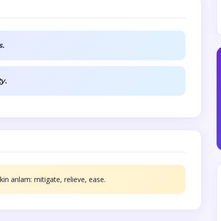
s.
y.
kin anlam: mitigate, relieve, ease.