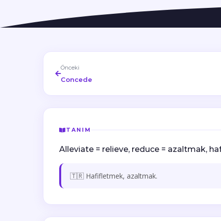
Önceki
Concede
TANIM
Alleviate = relieve, reduce = azaltmak, haf
🇹🇷 Hafifletmek, azaltmak.