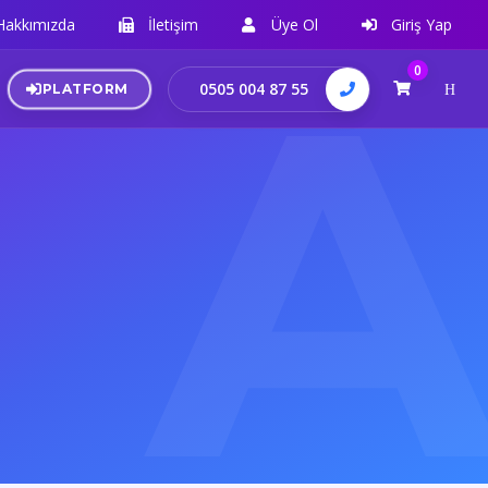
Hakkımızda
İletişim
Üye Ol
Giriş Yap
0
0505 004 87 55
PLATFORM